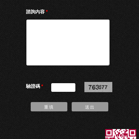
諮詢內容
*
驗證碼
*
重填
送出