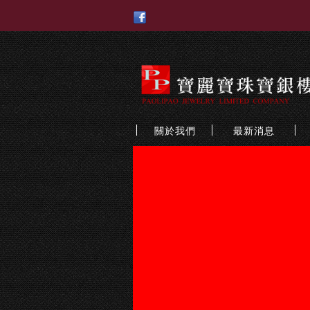
關於我們
最新消息